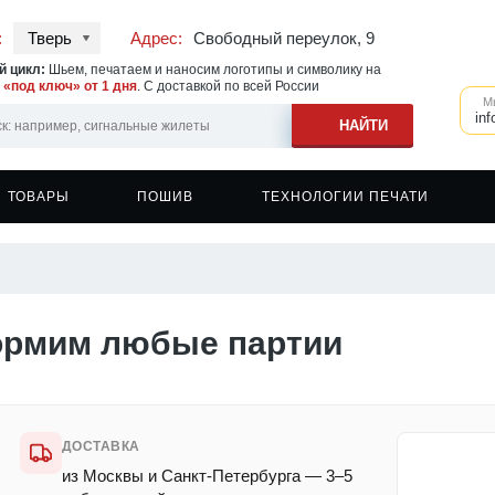
:
Тверь
Адрес:
Свободный переулок, 9
 цикл:
Шьем, печатаем и наносим логотипы и символику на
у
«под ключ» от 1 дня
. С доставкой по всей России
М
inf
ТОВАРЫ
ПОШИВ
ТЕХНОЛОГИИ ПЕЧАТИ
ь на ветровках
овки
Швейное производство
Печать на сигнальных жилетах
Бейсболки
ь на одежде
овки с капюшоном
Печать на спортивной одежде
Фартуки
ь на фартуках
шоты
Печать на головных уборах
Кружки
формим любые партии
ь на спецодежде
еры
Печать на касках
Сумки и шоперы
вки
Наклейки
вки с капюшоном
ДОСТАВКА
из Москвы и Санкт-Петербурга — 3–5