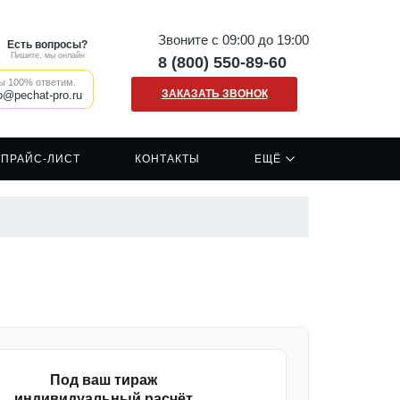
Звоните с 09:00 до 19:00
Есть вопросы?
Пишите, мы онлайн
8 (800) 550-89-60
ы 100% ответим.
ЗАКАЗАТЬ ЗВОНОК
o@pechat-pro.ru
ПРАЙС-ЛИСТ
КОНТАКТЫ
ЕЩЁ
Наши клиенты
Печать на сумках шопперах
Сигнальные жилеты
Отзывы о нашей компании
Печать на кружках
Сигнальная одежда
Вакансии
Печать на ткани/крое
Спецодежда
FAQ
Печать логотипа
Рабочая форма
Каски
Под ваш тираж
индивидуальный расчёт